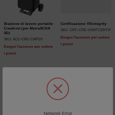
Stazione di lavoro portatile
Certificazione VXintegrity
Creaform (per MetraSCAN
SKU: OPC-CRE-VXINTCERTIF
3D)
Esegui l'accesso per vedere
SKU: ACC-CRE-CWP20
i prezzi
Esegui l'accesso per vedere
i prezzi
Network Error