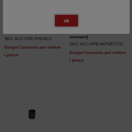
ok
Accessori per sonde
Kit di accessori per sonde -
ottiche - Starter Kit
HandyPROBE Next (Smart
connect)
SKU: ACC-CRE-PHOACC
SKU: ACC-HPB-AKPNEXTSC
Esegui l'accesso per vedere
Esegui l'accesso per vedere
i prezzi
i prezzi