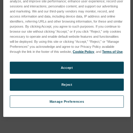
analyze, and improve site performance; enhance user experience; record user
sessions and interactions; personalize content; and support our advertising
and marketing. We and our third-party vendors may monitor, record, and
access information and data, including device data, IP address and online
identifiers, referring URLs and other browsing information, for these and similar
purposes. By clicking Accept, you agree to such purposes. If you continue to
browse our site without clicking “Accept,” or if you click “Reject,” only cookies
necessary to operate and enable default website features and functionalities
will be deployed. By using this site or clicking “Accept,” “Reject,” or “Manage
Preferences” you acknowledge and agree to our Privacy Policy available
through the link in the footer of this website,
Cookie Policy
, and
Terms of Use
.
Set of calibration check
Set of calibration check
samples/ 8 elements (O, Na,
samples/ 27 elements (P, S,
Mg, P, S, Cl, K, Ca) for
Cl, Ca, Zn, Mo, Ba, Mg, Al,
Accept
biofuel applications
Si, K, Ti, V, Cr, Mn, Fe, Co,
Ni, Cu, Zr, Ag, Cd, Sn, Sb,
SKU: 54480109
W, Pb, Bi) in oil
Reject
Esegui l'accesso per vedere
SKU: 54480108
i prezzi
Esegui l'accesso per vedere
Manage Preferences
i prezzi