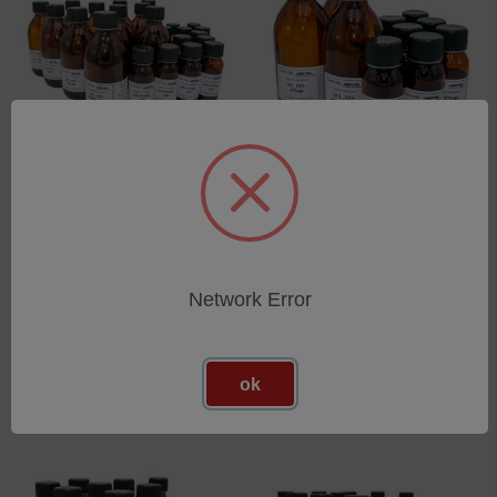
Set of calibration samples
Set of calibration samples
according to ISO 8754 Full
according to ISO 8754 High
concentration range
concentration range
SKU: 54480101
SKU: 54480100
Network Error
Esegui l'accesso per vedere
Esegui l'accesso per vedere
i prezzi
i prezzi
ok