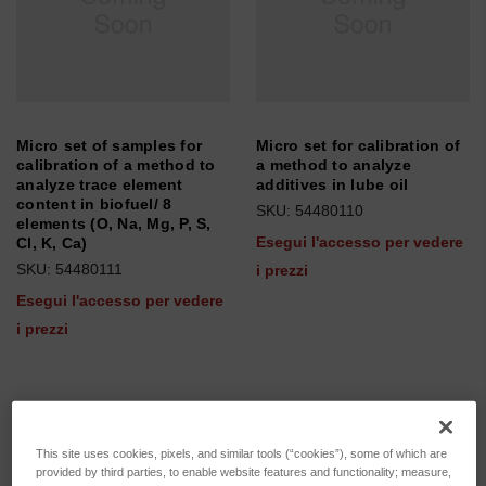
Micro set of samples for
Micro set for calibration of
calibration of a method to
a method to analyze
analyze trace element
additives in lube oil
content in biofuel/ 8
SKU: 54480110
elements (O, Na, Mg, P, S,
Esegui l'accesso per vedere
Cl, K, Ca)
SKU: 54480111
i prezzi
Esegui l'accesso per vedere
i prezzi
This site uses cookies, pixels, and similar tools (“cookies”), some of which are
provided by third parties, to enable website features and functionality; measure,