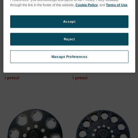
through the link in the footer of this website,
Cookie Policy
, and
Terms of Use
.
Accept
Reject
Sample plate standard 8
Sample plate precision/ 12
positions XEPOS XEP03
positions
Manage Preferences
SKU: 75160888
SKU: 75160884
Esegui l'accesso per vedere
Esegui l'accesso per vedere
i prezzi
i prezzi