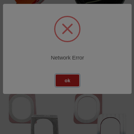
Ionization gauge
Sample recal-glass FLX-
SP1 40mm
SKU: 73020017
SKU: 54470023
Esegui l'accesso per vedere
Esegui l'accesso per vedere
i prezzi
Network Error
i prezzi
ok