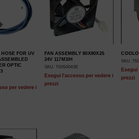
 HOSE FOR UV
FAN ASSEMBLY 80X80X25
COOLO
 ASSEMBLED
24V 117M3/H
SKU: 75
ER OPTIC
SKU: 75050043E
Esegui 
03
Esegui l'accesso per vedere i
prezzi
prezzi
sso per vedere i