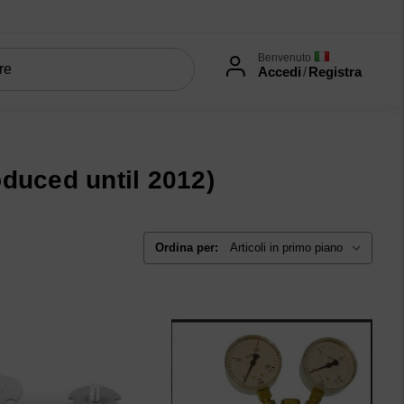
Benvenuto
Accedi
/
Registra
25, produced until 2012)
uced until 2012)
Ordina per: