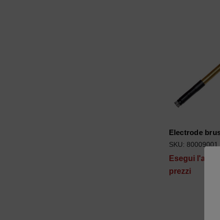
Electrode bru
SKU: 80009001
Esegui l'acce
prezzi