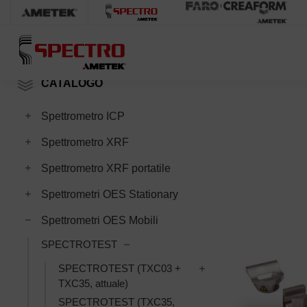
Home
SPECT
CATALOGO
Toggle Spettrometro ICP subcategories
Spettrometro ICP
Toggle Spettrometro XRF subcategories
Spettrometro XRF
Toggle Spettrometro XRF portatile subcategories
Spettrometro XRF portatile
Toggle Spettrometri OES Stationary subcategories
Spettrometri OES Stationary
Toggle Spettrometri OES Mobili subcategories
Spettrometri OES Mobili
Toggle SPECTROTEST subcategories
SPECTROTEST
Toggle SPECTROTEST 
SPECTROTEST (TXC03 +
TXC35, attuale)
SPECTROTEST (TXC35,