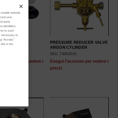
to enable website
ecord user
rd-party
 identifiers,
ree to such
es necessary to
ng “Accept,”
ET FASTENING
PRESSURE REDUCER VALVE
link in the
 TXC0X
ARGON CYLINDER
170745
SKU: 73003010
l'accesso per vedere i
Esegui l'accesso per vedere i
prezzi