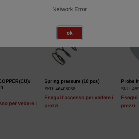
Network Error
ok
COPPER(CU)/
Spring pressure (10 pcs)
Probe I
ch
SKU: 46408038
SKU: 48
Esegui l'accesso per vedere i
Esegui 
sso per vedere i
prezzi
prezzi