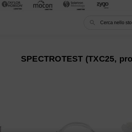
Cerca
Search
RO
Spettrometri OES Mobili
SPECTROTEST
SPECTROTEST (TXC
SPECTROTEST (TXC25, prod
(TXC03 + TXC35, attuale) subcategories