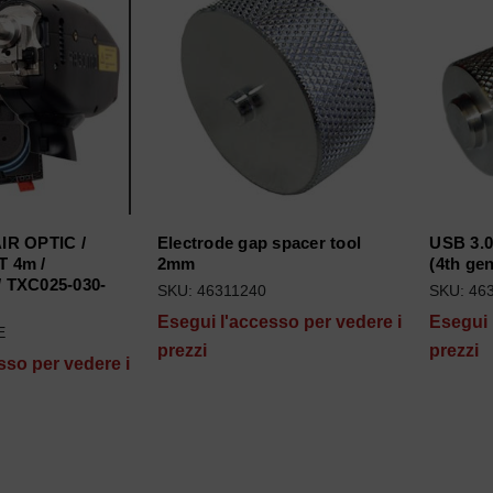
R OPTIC /
Electrode gap spacer tool
USB 3.0
 4m /
2mm
(4th gen
 TXC025-030-
SKU: 46311240
SKU: 46
Esegui l'accesso per vedere i
Esegui 
E
prezzi
prezzi
sso per vedere i