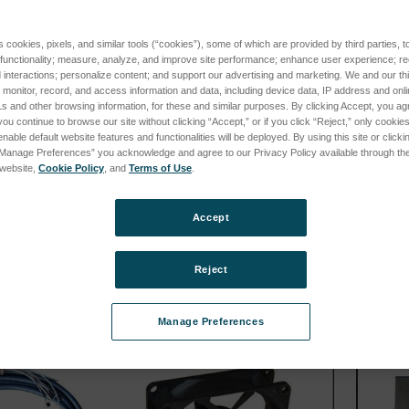
s cookies, pixels, and similar tools (“cookies”), some of which are provided by third parties, 
 functionality; measure, analyze, and improve site performance; enhance user experience; r
interactions; personalize content; and support our advertising and marketing. We and our thi
onitor, record, and access information and data, including device data, IP address and online
s and other browsing information, for these and similar purposes. By clicking Accept, you ag
you continue to browse our site without clicking “Accept,” or if you click “Reject,” only cooki
nable default website features and functionalities will be deployed. By using this site or clicki
AP SET FOR
ARGON DISTRIBUTION
PART S
“Manage Preferences” you acknowledge and agree to our Privacy Policy available through the 
S4/UV
INSTRUMENT TXC025
PROBE
s website,
Cookie Policy
, and
Terms of Use
.
SKU: 75160708
SKU: 75
s
sso per vedere i
Esegui l'accesso per vedere i
Esegui 
Accept
ies
prezzi
prezzi
es
Reject
Manage Preferences
es