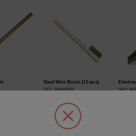
sh
Steel Wire Brush (12 pcs)
Electrod
SKU: 80009008
SKU: 46
sso per vedere i
Esegui l'accesso per vedere i
Esegui 
prezzi
prezzi