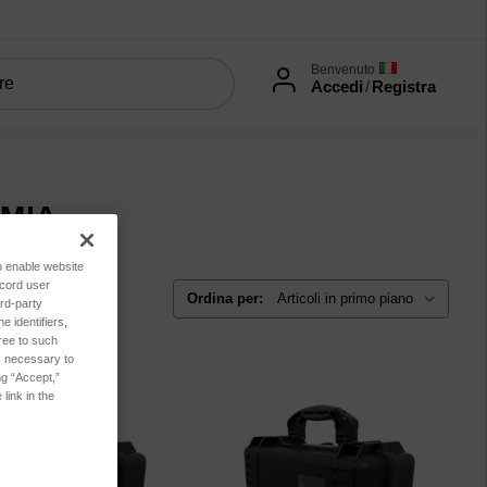
Benvenuto
Accedi
/
Registra
EMIA
to enable website
ecord user
Ordina per:
rd-party
 identifiers,
ree to such
es necessary to
ng “Accept,”
link in the