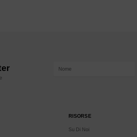
Indirizzo
ter
e-
le
mail
RISORSE
Su Di Noi