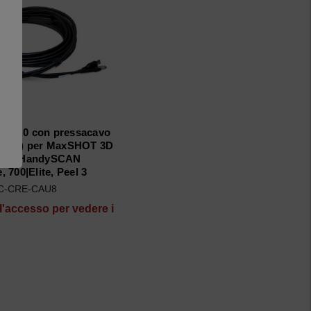
B 3.0 con pressacavo
 (8 m) per MaxSHOT 3D
en.), HandySCAN
e, 700|Elite, Peel 3
C-CRE-CAU8
l'accesso per vedere i