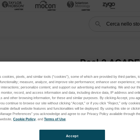
Cerca
Search
FORM
Peel 3 ACADEMIA
Peel 3 ACAD
s cookies, pixels, and similar tools (“cookies”), some of which are provided by third parties, 
 functionality; measure, analyze, and improve site performance; enhance user experience; r
interactions; personalize content; and support our advertising and marketing. We and our thi
onitor, record, and access information and data, including device data, IP address and online
s and other browsing information, for these and similar purposes. By clicking Accept, you ag
you continue to browse our site without clicking “Accept,” or if you click “Reject,” only cooki
nable default website features and functionalities will be deployed. By using this site or clicki
“Manage Preferences” you acknowledge and agree to our Privacy Policy available through the 
s website,
Cookie Policy
, and
Terms of Use
.
Accept