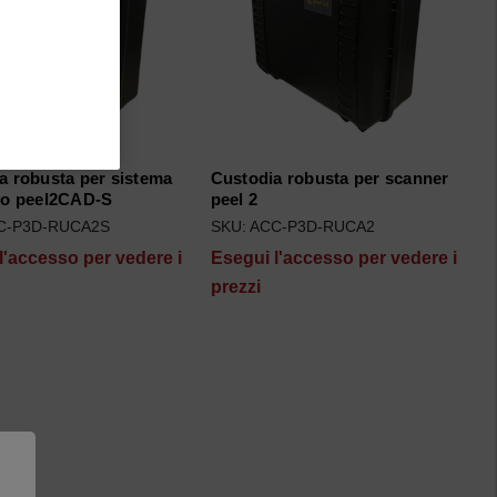
a robusta per sistema
Custodia robusta per scanner
 o peel2CAD-S
peel 2
CC-P3D-RUCA2S
SKU: ACC-P3D-RUCA2
l'accesso per vedere i
Esegui l'accesso per vedere i
prezzi