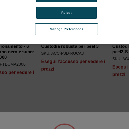
Reject
Manage Preferences
zionamento - 6
Custodia robusta per peel 3
Custodi
no nero e super
peel2-S
SKU: ACC-P3D-RUCA3
2000
SKU: A
Esegui l'accesso per vedere i
-PTBCMA2000
Esegui 
prezzi
sso per vedere i
prezzi