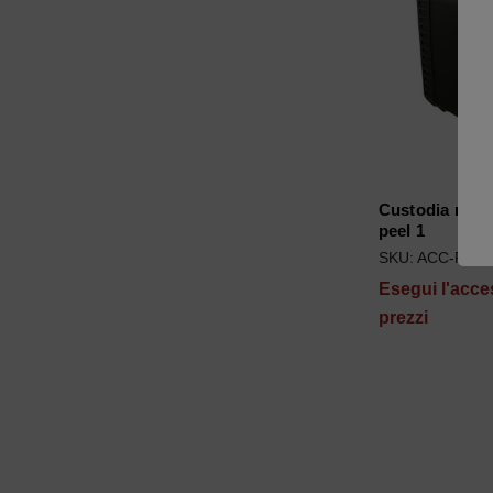
Custodia robu
peel 1
SKU: ACC-P3D
Esegui l'acce
prezzi