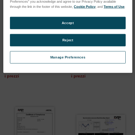
Preferences” you acknowledge and agree to our Privacy Policy available
through the link in the footer of this website,
Cookie Policy
, and
Terms of Use
.
Accept
Reject
Compliance Certification
Certification of Calibration
32" Flat
24" Flat
Manage Preferences
SKU: CERT-32
SKU: CERT-CAL-24
Esegui l'accesso per vedere
Esegui l'accesso per vedere
i prezzi
i prezzi