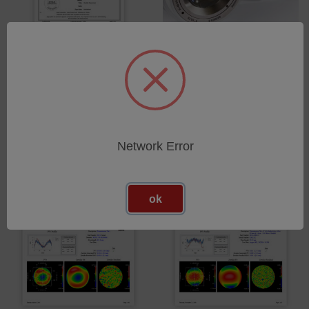
Compliance Certification
Transmission Sphere
12" Flat
Rebuild
SKU: CERT-12
SKU: REFURB-ACC
Esegui l'accesso per vedere
Esegui l'accesso per vedere
i prezzi
i prezzi
Network Error
ok