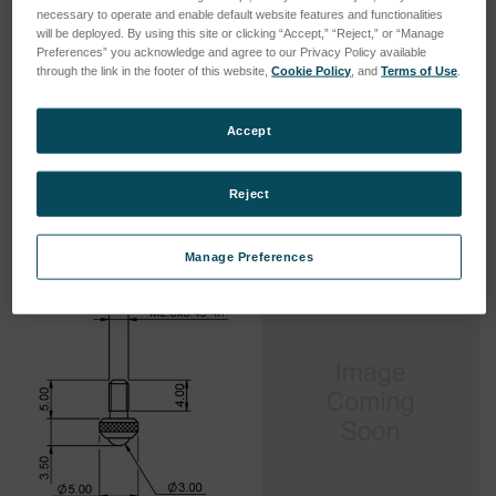
necessary to operate and enable default website features and functionalities
will be deployed. By using this site or clicking “Accept,” “Reject,” or “Manage
Preferences” you acknowledge and agree to our Privacy Policy available
through the link in the footer of this website,
Cookie Policy
, and
Terms of Use
.
TIP FLAT T/C Ø4.75 M2.5
TIP BALL T/C Ø6.35 M2.5
SKU: 008305-033
SKU: 008305-005
Accept
Esegui l'accesso per vedere
Esegui l'accesso per vedere
i prezzi
i prezzi
Reject
Manage Preferences