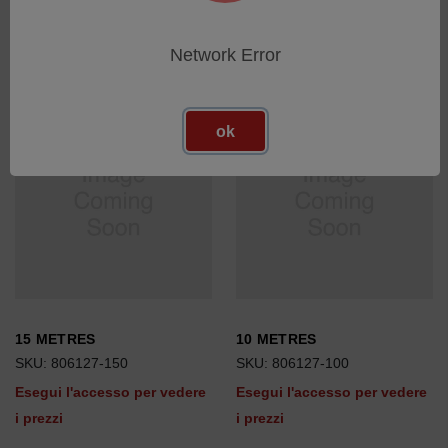
i prezzi
i prezzi
Network Error
ok
15 METRES
10 METRES
SKU: 806127-150
SKU: 806127-100
Esegui l'accesso per vedere
Esegui l'accesso per vedere
i prezzi
i prezzi