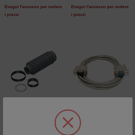
Esegui l'accesso per vedere
Esegui l'accesso per vedere
i prezzi
i prezzi
AXP/PAG/10
5 METRES
SKU: 803235
SKU: 806127-050
Esegui l'accesso per vedere
Esegui l'accesso per vedere