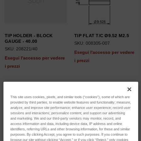
TIP HOLDER - BLOCK
TIP FLAT T/C Ø9.52 M2.5
GAUGE - 40.00
SKU: 008305-007
SKU: 208221/40
Esegui l'accesso per vedere
Esegui l'accesso per vedere
i prezzi
i prezzi
This site uses cookies, pixels, and similar tools (“cookies”), some of which are
provided by third parties, to enable website features and functionality; measure,
analyze, and improve site performance; enhance user experience; record user
sessions and interactions; personalize content; and support our advertising
and marketing. We and our third-party vendors may monitor, record, and
access information and data, including device data, IP address and online
identifiers, referring URLs and other browsing information, for these and similar
purposes. By clicking Accept, you agree to such purposes. If you continue to
browse our site without clicking “Accept,” or if you click “Reject,” only cookies