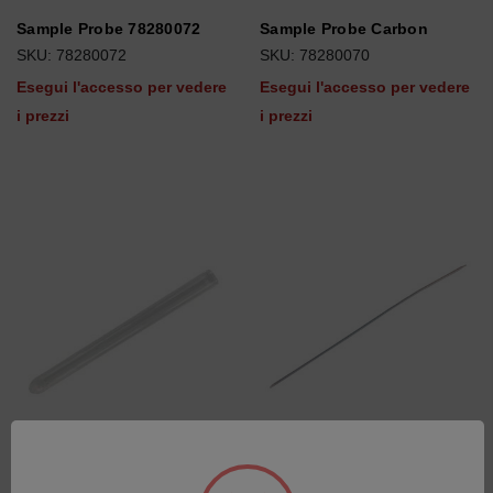
Sample Probe 78280072
Sample Probe Carbon
SKU: 78280072
SKU: 78280070
Esegui l'accesso per vedere
Esegui l'accesso per vedere
i prezzi
i prezzi
Sample tube for HTA
Sampler needle HTA