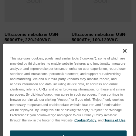
Ultrasonic nebulizer USN-
Ultrasonic nebulizer USN-
5000AT+, 220-240VAC
5000AT+, 100-120VAC
SKU: 78997024
SKU: 78997023
Esegui l'accesso per vedere
Esegui l'accesso per vedere
This site uses cookies, pixels, and similar tools (“cookies”), some of which are
i prezzi
i prezzi
provided by third parties, to enable website features and functionality; measure,
analyze, and improve site performance; enhance user experience; record user
sessions and interactions; personalize content; and support our advertising
and marketing. We and our third-party vendors may monitor, record, and
access information and data, including device data, IP address and online
identifiers, referring URLs and other browsing information, for these and similar
purposes. By clicking Accept, you agree to such purposes. If you continue to
browse our site without clicking “Accept,” or if you click “Reject,” only cookies
necessary to operate and enable default website features and functionalities
will be deployed. By using this site or clicking “Accept,” “Reject,” or “Manage
Preferences” you acknowledge and agree to our Privacy Policy available
through the link in the footer of this website,
Cookie Policy
, and
Terms of Use
.