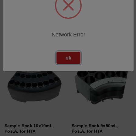
autosampler
SKU: 75560506
SKU: 78280122
Esegui l'accesso per vedere
Esegui l'accesso per vedere
i prezzi
i prezzi
Network Error
ok
Sample Rack 16x10mL,
Sample Rack 9x50mL,
Pos.A, for HTA
Pos.A, for HTA