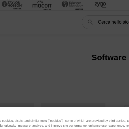
Cerca
Search
RO
Spettrometro ICP
SPECTROBLUE
SPECTROBLUE III (FMX36,
Software
ories
 III (FHX3X, attuale) subcategories
 II (FHX2X, fino al 2022) subcategories
s cookies, pixels, and similar tools (“cookies”), some of which are provided by third parties, 
 functionality; measure, analyze, and improve site performance; enhance user experience; r