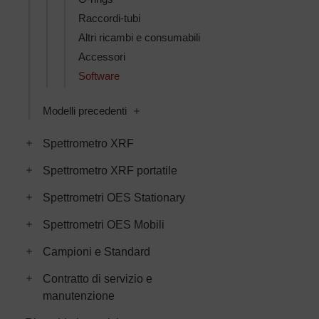
Raccordi-tubi
Altri ricambi e consumabili
Accessori
Software
Toggle Modelli precedenti subcategori
Modelli precedenti
Toggle Spettrometro XRF subcategories
Spettrometro XRF
Toggle Spettrometro XRF portatile subcategories
Spettrometro XRF portatile
Toggle Spettrometri OES Stationary subcategories
Spettrometri OES Stationary
Toggle Spettrometri OES Mobili subcategories
Spettrometri OES Mobili
Toggle Campioni e Standard subcategories
Campioni e Standard
Toggle Contratto di servizio e manutenzione subcategori
Contratto di servizio e
manutenzione