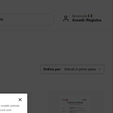
Benvenuto
Accedi
/
Registra
 fino al 2020)
Software
Ordina per:
to enable website
ecord user