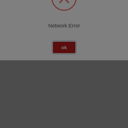
Network Error
ok
 e II (FMX16 + FMX26, fino al 2016) subcategories