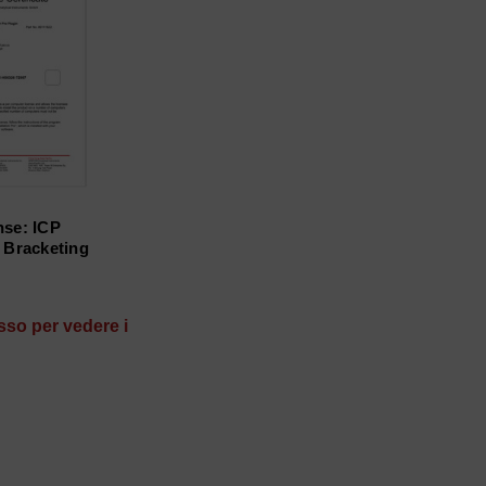
nse: ICP
 Bracketing
IS I (FEX1, fino al 2018) subcategories
sso per vedere i