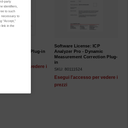
rd-party
 identifiers,
ree to such
es necessary to
ng “Accept,”
link in the
e License: ICP
Software License: ICP
 Pro - Trigger Plug-in
Analyzer Pro - Dynamic
Measurement Correction Plug-
111525
in
l'accesso per vedere i
SKU: 80111524
Esegui l'accesso per vedere i
prezzi