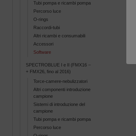
Tubi pompa e ricambi pompa
Percorso luce
O-rings
Raccordi-tubi
Altri ricambi e consumabili
Accessori
Software
Toggle SPECTROBLUE I
SPECTROBLUE I e II (FMX16
+ FMX26, fino al 2016)
Torce-camere-nebulizzatori
Altri componenti introduzione
campione
Sistemi di introduzione del
campione
Tubi pompa e ricambi pompa
Percorso luce
O-rings