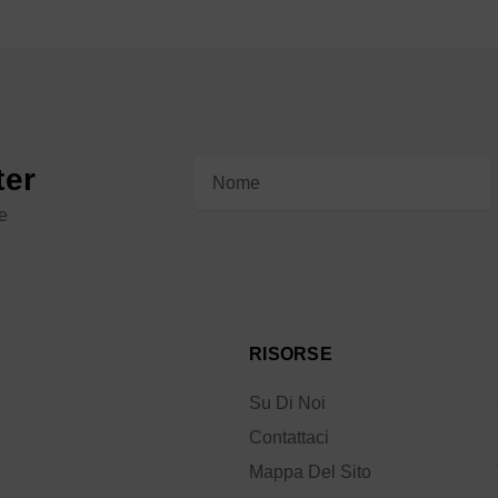
Indirizzo
ter
e-
le
mail
RISORSE
Su Di Noi
Contattaci
Mappa Del Sito