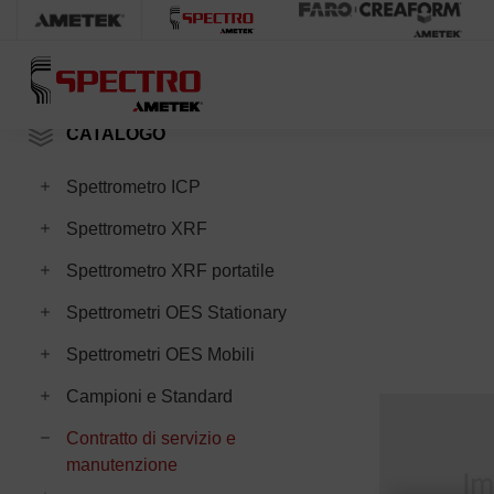
Home
SPECT
CATALOGO
Toggle Spettrometro ICP subcategories
Spettrometro ICP
Toggle Spettrometro XRF subcategories
Spettrometro XRF
Toggle Spettrometro XRF portatile subcategories
Spettrometro XRF portatile
Toggle Spettrometri OES Stationary subcategories
Spettrometri OES Stationary
Toggle Spettrometri OES Mobili subcategories
Spettrometri OES Mobili
Toggle Campioni e Standard subcategories
Campioni e Standard
Toggle Contratto di servizio e manutenzione subcategori
Contratto di servizio e
manutenzione