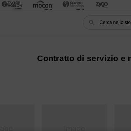
Cerca
Search
RO
Contratto di servizio e manutenzione
Contratto di servizio e
es