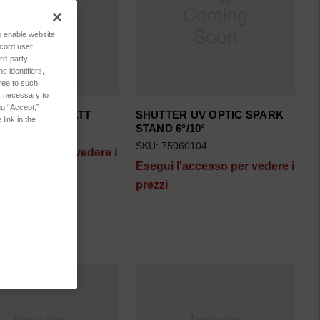
to enable website
ecord user
rd-party
 identifiers,
ree to such
es necessary to
ng “Accept,”
170 220V/30WATT
SHUTTER UV OPTIC SPARK
link in the
STAND 6°/10°
007003
SKU: 75060104
l'accesso per vedere i
Esegui l'accesso per vedere i
prezzi