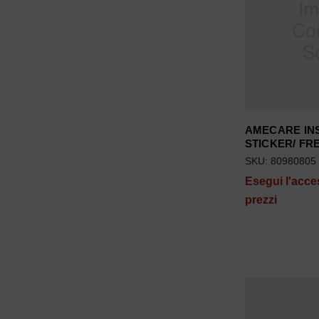
AMECARE IN
STICKER/ FR
SKU: 80980805
Esegui l'acce
prezzi