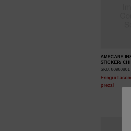
AMECARE IN
STICKER/ CH
SKU: 80980801
Esegui l'acce
prezzi