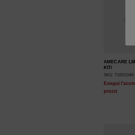
AMECARE LM
KIT/
SKU: 71001040
Esegui l'acce
prezzi