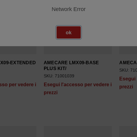
Network Error
ok
X09-EXTENDED
AMECARE LMX09-BASE
AMECAR
PLUS KIT/
SKU: 71
SKU: 71001039
Esegui 
sso per vedere i
Esegui l'accesso per vedere i
prezzi
prezzi