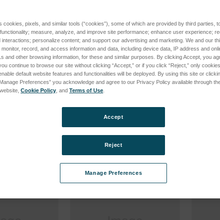
s cookies, pixels, and similar tools (“cookies”), some of which are provided by third parties, 
 functionality; measure, analyze, and improve site performance; enhance user experience; r
interactions; personalize content; and support our advertising and marketing. We and our thi
onitor, record, and access information and data, including device data, IP address and online
s and other browsing information, for these and similar purposes. By clicking Accept, you ag
you continue to browse our site without clicking “Accept,” or if you click “Reject,” only cooki
nable default website features and functionalities will be deployed. By using this site or clicki
LASER MODULE/ 635NM/
FAN OD
“Manage Preferences” you acknowledge and agree to our Privacy Policy available through the 
/DMI5
F=77MM +/-5MM
SKU: 57
s website,
Cookie Policy
, and
Terms of Use
.
SKU: 77070827
Esegui 
sso per vedere i
Esegui l'accesso per vedere i
prezzi
Accept
prezzi
Reject
Manage Preferences