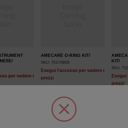
STRUMENT
AMECARE O-RING KIT/
AMECA
INESE/
KIT/
SKU: 75170809
SKU: 71
Esegui l'accesso per vedere i
sso per vedere i
Esegui 
prezzi
prezzi