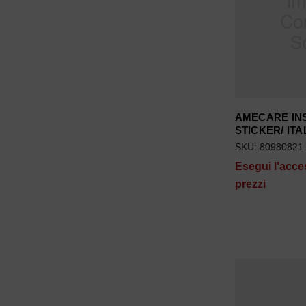
AMECARE IN
STICKER/ ITA
SKU: 80980821
Esegui l'acce
prezzi