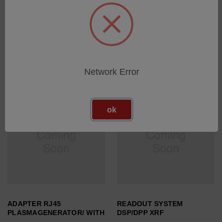
SOURCE, OIL AND METAL
FHX3X
SKU: EK4010-2
SKU: EK2004--
Esegui l'accesso per vedere
Esegui l'accesso per vedere
i prezzi
i prezzi
Network Error
ok
ADAPTER RJ45
READOUT SYSTEM
PLASMAGENERATOR/ WITH
DSP/DPP XRF