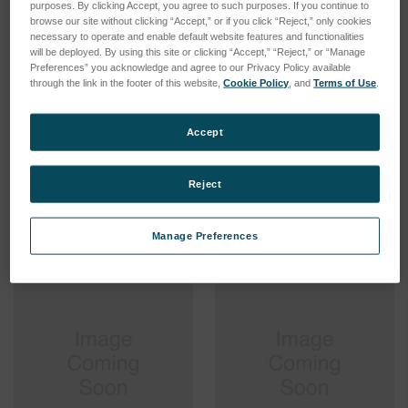
purposes. By clicking Accept, you agree to such purposes. If you continue to
browse our site without clicking “Accept,” or if you click “Reject,” only cookies
necessary to operate and enable default website features and functionalities
will be deployed. By using this site or clicking “Accept,” “Reject,” or “Manage
Preferences” you acknowledge and agree to our Privacy Policy available
through the link in the footer of this website,
Cookie Policy
, and
Terms of Use
.
FAN OD170 220V/30WATT
POWER SUPPLY/ SP-320-24/
88-264VAC/
SKU: 57007003
Accept
SKU: 77020081
Esegui l'accesso per vedere
Esegui l'accesso per vedere
i prezzi
Reject
i prezzi
Manage Preferences