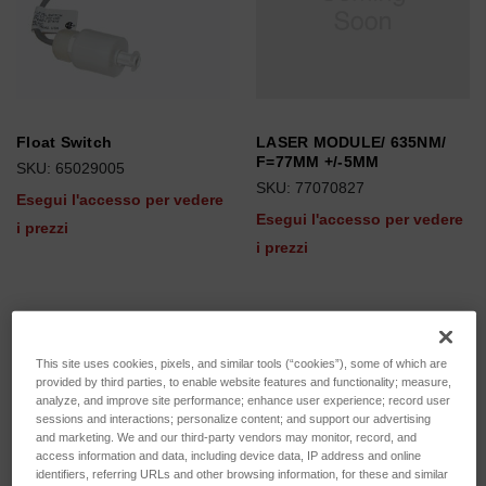
Float Switch
LASER MODULE/ 635NM/
F=77MM +/-5MM
SKU: 65029005
SKU: 77070827
Esegui l'accesso per vedere
Esegui l'accesso per vedere
i prezzi
i prezzi
This site uses cookies, pixels, and similar tools (“cookies”), some of which are
provided by third parties, to enable website features and functionality; measure,
analyze, and improve site performance; enhance user experience; record user
sessions and interactions; personalize content; and support our advertising
and marketing. We and our third-party vendors may monitor, record, and
access information and data, including device data, IP address and online
identifiers, referring URLs and other browsing information, for these and similar