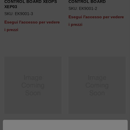
CONTROL BOARD XEOPS
CONTROL BOARD
XEP03
SKU: EK9001-2
SKU: EK9001-3
Esegui l'accesso per vedere
Esegui l'accesso per vedere
i prezzi
i prezzi
CONTROL BOARD,
LWL INTERFACE/ ARCOS