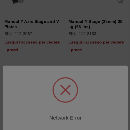
Manual Y Axis Stage and V
Manual Y-Stage (25mm) 30
Plates
kg (66 lbs)
SKU: 112-3067
SKU: 112-3163
Esegui l'accesso per vedere
Esegui l'accesso per vedere
i prezzi
i prezzi
Network Error