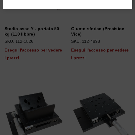
Stadio asse Y - portata 50
Giunto sferico (Precision
kg (110 libbre)
Vice)
SKU: 112-1826
SKU: 112-4898
Esegui l'accesso per vedere
Esegui l'accesso per vedere
i prezzi
i prezzi