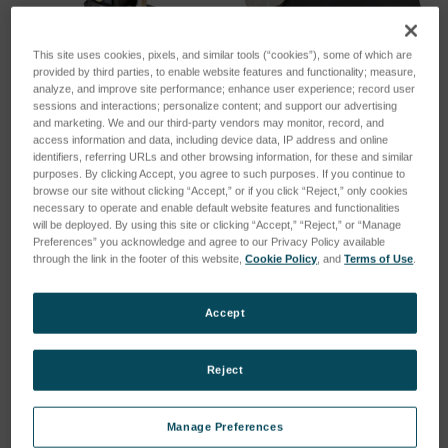
This site uses cookies, pixels, and similar tools (“cookies”), some of which are
provided by third parties, to enable website features and functionality; measure,
analyze, and improve site performance; enhance user experience; record user
sessions and interactions; personalize content; and support our advertising
and marketing. We and our third-party vendors may monitor, record, and
Precision Translation Stage
Fase di livellamento
access information and data, including device data, IP address and online
SKU: 112-3064
SKU: 112-3159
identifiers, referring URLs and other browsing information, for these and similar
purposes. By clicking Accept, you agree to such purposes. If you continue to
Esegui l'accesso per vedere
Esegui l'accesso per vedere
browse our site without clicking “Accept,” or if you click “Reject,” only cookies
necessary to operate and enable default website features and functionalities
i prezzi
i prezzi
will be deployed. By using this site or clicking “Accept,” “Reject,” or “Manage
Preferences” you acknowledge and agree to our Privacy Policy available
through the link in the footer of this website,
Cookie Policy
, and
Terms of Use
.
Accept
Reject
Manage Preferences