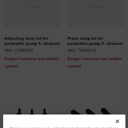
Adjusting lever kit for
Press strap kit for
peristaltic pump 4- channel
peristaltic pump 4- channel
SKU: 71000273
SKU: 71000272
Esegui l'accesso per vedere
Esegui l'accesso per vedere
i prezzi
i prezzi