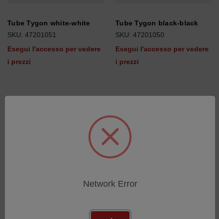
Tube Tygon white-white
Tube Tygon black-black
SKU: 47201051
SKU: 47201050
Esegui l'accesso per vedere
Esegui l'accesso per vedere
i prezzi
i prezzi
Network Error