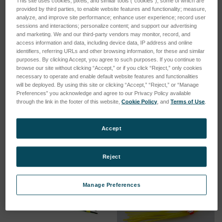
This site uses cookies, pixels, and similar tools (“cookies”), some of which are
provided by third parties, to enable website features and functionality; measure,
analyze, and improve site performance; enhance user experience; record user
sessions and interactions; personalize content; and support our advertising
and marketing. We and our third-party vendors may monitor, record, and
access information and data, including device data, IP address and online
identifiers, referring URLs and other browsing information, for these and similar
Adjusting lever kit for
Press strap kit for
purposes. By clicking Accept, you agree to such purposes. If you continue to
peristaltic pump 3- channel
peristaltic pump 3- channel
browse our site without clicking “Accept,” or if you click “Reject,” only cookies
SKU: 71000250
SKU: 71000248
necessary to operate and enable default website features and functionalities
will be deployed. By using this site or clicking “Accept,” “Reject,” or “Manage
Esegui l'accesso per vedere
Esegui l'accesso per vedere
Preferences” you acknowledge and agree to our Privacy Policy available
through the link in the footer of this website,
Cookie Policy
, and
Terms of Use
.
i prezzi
i prezzi
Accept
Reject
Manage Preferences