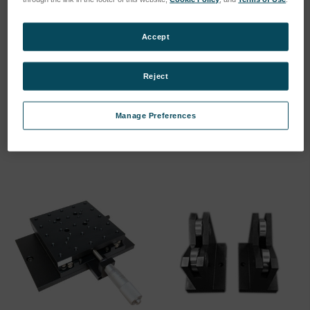
Accept
Fase di livellamento
Multi - Blocco a V
Reject
SKU: 112-3159
SKU: 112-5135
Esegui l'accesso per vedere
Esegui l'accesso per vedere
Manage Preferences
i prezzi
i prezzi