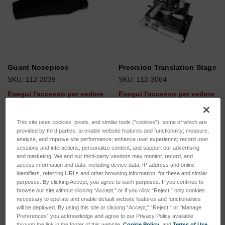
Guard Nosepiece
Precision Translation Stage
SKU: 112-2039
SKU: 112-3064
Esegui l'accesso per vedere
Esegui l'accesso per vedere
i prezzi
i prezzi
This site uses cookies, pixels, and similar tools (“cookies”), some of which are
provided by third parties, to enable website features and functionality; measure,
analyze, and improve site performance; enhance user experience; record user
sessions and interactions; personalize content; and support our advertising
and marketing. We and our third-party vendors may monitor, record, and
access information and data, including device data, IP address and online
identifiers, referring URLs and other browsing information, for these and similar
purposes. By clicking Accept, you agree to such purposes. If you continue to
browse our site without clicking “Accept,” or if you click “Reject,” only cookies
necessary to operate and enable default website features and functionalities
will be deployed. By using this site or clicking “Accept,” “Reject,” or “Manage
Preferences” you acknowledge and agree to our Privacy Policy available
through the link in the footer of this website,
Cookie Policy
, and
Terms of Use
.