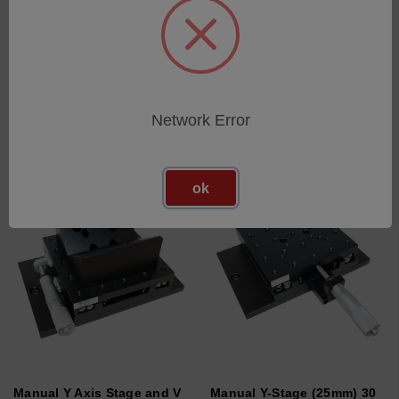
Attacco ad angolo retto
Coppia di blocchi a V da
150 mm (5,85 pollici).
SKU: 112-4485
SKU: 112-1645
Esegui l'accesso per vedere
Esegui l'accesso per vedere
i prezzi
i prezzi
Network Error
ok
Manual Y Axis Stage and V
Manual Y-Stage (25mm) 30