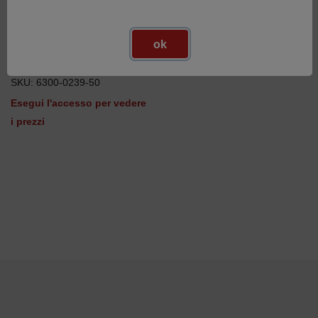
ok
19" Monitor
SKU: 6300-0239-50
Esegui l'accesso per vedere
i prezzi