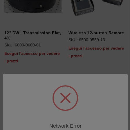
12" DWL Transmission Flat,
Wireless 12-button Remote
4%
SKU: 6500-0559-13
SKU: 6600-0600-01
Esegui l'accesso per vedere
Esegui l'accesso per vedere
i prezzi
i prezzi
Network Error