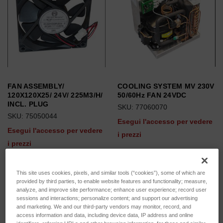
FAN ASSEMBLY/
COOLING SYSTEM MV 230V
120X120X25/ 24V/ 225M3/H/
50/60Hz FAN 24VDC
INCL. PLUG
SKU: 77060070
SKU: 75050044
Esegui l'accesso per vedere
Esegui l'accesso per vedere
i prezzi
i prezzi
This site uses cookies, pixels, and similar tools (“cookies”), some of which are
provided by third parties, to enable website features and functionality; measure,
analyze, and improve site performance; enhance user experience; record user
sessions and interactions; personalize content; and support our advertising
and marketing. We and our third-party vendors may monitor, record, and
access information and data, including device data, IP address and online