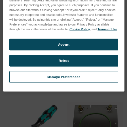
identifiers, referring URLs and other browsing information, for these and similar
purposes. By clicking Accept, you agree to such purposes. If you continue to
browse our site without clicking “Accept,” or if you click “Reject,” only cookies
necessary to operate and enable default website features and functionalities
will be deployed. By using this site or clicking “Accept,” “Reject,” or “Manage
Preferences” you acknowledge and agree to our Privacy Policy available
through the link in the footer of this website,
Cookie Policy
, and
Terms of Use
.
Accept
PRESSURE REDUCER
SAMPLE SUS 5/ Fe
VALVE ARGON CYLINDER
SKU: 54200056
SKU: 73003010
Reject
Esegui l'accesso per vedere
Esegui l'accesso per vedere
i prezzi
i prezzi
Manage Preferences