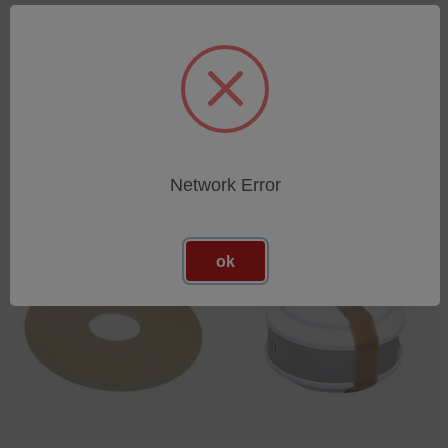
Spark Stand Insert
Boron Nitride Disk OD18
ID8 T0.95
SKU: 75260129
SKU: 48900002
Esegui l'accesso per vedere
Esegui l'accesso per vedere
i prezzi
i prezzi
Network Error
ok