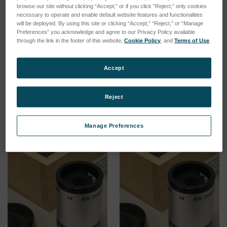
browse our site without clicking “Accept,” or if you click “Reject,” only cookies
necessary to operate and enable default website features and functionalities
will be deployed. By using this site or clicking “Accept,” “Reject,” or “Manage
Preferences” you acknowledge and agree to our Privacy Policy available
through the link in the footer of this website,
Cookie Policy
, and
Terms of Use
.
35 mm Riser Kit
176mm Riser kit, NewView
8000/9000
SKU: 6307-0113-01
Accept
SKU: 6307-0114-01
Esegui l'accesso per vedere
Esegui l'accesso per vedere
i prezzi
Reject
i prezzi
Manage Preferences