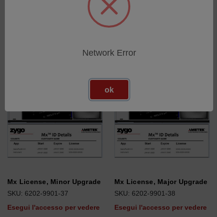
Esegui l'accesso per vedere
Esegui l'accesso per vedere
i prezzi
i prezzi
Network Error
ok
Mx License, Minor Upgrade
Mx License, Major Upgrade
SKU: 6202-9901-37
SKU: 6202-9901-38
Esegui l'accesso per vedere
Esegui l'accesso per vedere