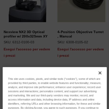
Nexview NX2 3D Optical
4-Position Objective Turret
profiler w/ 200x325mm XY
, Manual
SKU: 6312-0100-03
SKU: 6308-0105-02
Esegui l'accesso per vedere
Esegui l'accesso per vedere
i prezzi
i prezzi
This site uses cookies, pixels, and similar tools (“cookies”), some of which are
provided by third parties, to enable website features and functionality; measure,
analyze, and improve site performance; enhance user experience; record user
sessions and interactions; personalize content; and support our advertising
and marketing. We and our third-party vendors may monitor, record, and
access information and data, including device data, IP address and online
identifiers, referring URLs and other browsing information, for these and similar
purposes. By clicking Accept, you agree to such purposes. If you continue to