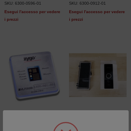
SKU: 6300-0596-01
SKU: 6300-0912-01
Esegui l'accesso per vedere
Esegui l'accesso per vedere
i prezzi
i prezzi
Precision Lateral Caibration
Lateral Calibration
Standard
Standard
SKU: 6300-2198-01
SKU: 1670-000-020