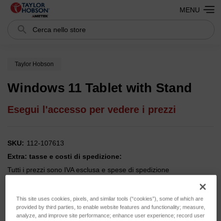
MENU
Cerca
Search
Taylor Hobson
Windows 11 Tablet with Stand
Esegui l'accesso per vedere i prezzi
SKU:
112-107613
Extra: tasse e costi di spedizione:
Tutti i prezzi sono IVA esclusa e spese di spedizione
Spedizione:
Calcolato al momento del checkout
This site uses cookies, pixels, and similar tools (“cookies”), some of which are
provided by third parties, to enable website features and functionality; measure,
analyze, and improve site performance; enhance user experience; record user